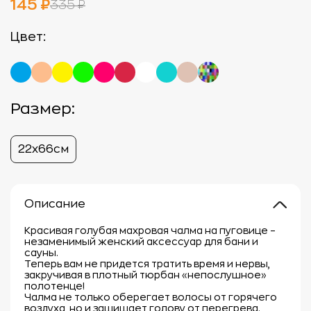
145 ₽
335 ₽
Цвет:
Размер:
22х66см
Описание
Красивая голубая махровая чалма на пуговице –
незаменимый женский аксессуар для бани и
сауны.
Теперь вам не придется тратить время и нервы,
закручивая в плотный тюрбан «непослушное»
полотенце!
Чалма не только оберегает волосы от горячего
воздуха, но и защищает голову от перегрева.