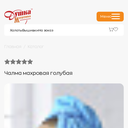
Меню
Халаты
Вышивки
На заказ
Главная
Каталог
Чалма махровая голубая