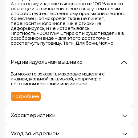
А поскольку изделие выполнено из 100% хлопка –
оно еще и отлично впитывает влагу, тем самым
способствуя естественному просыханию волос.
Качественная махровая ткань не линяет,
переносит многочисленные стирки не
деформируясь, и не истрепываясь.
Плотность – 300 г/м². Стирают и сушат изделие в
разобранном виде – для этого достаточно
расстегнуть пуговицу. Теги: Для бани, Чалма
Индивидуальная вышивка
Вы можете заказать махровые изделия с
индивидуальной вышивкой, например с
логотипом компании или именем.
Подробнее
Характеристики
Плотность: 300г/м
Материал: 100% хлопок
Уход за изделием