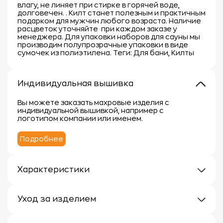
влагу, не линяет при стирке в горячей воде,
долговечен. . Килт станет полезным и практичным
подарком для мужчин любого возраста. Наличие
расцветок уточняйте при каждом заказе у
менеджера. Для упаковки наборов для сауны мы
производим полупрозрачные упаковки в виде
сумочек из полиэтилена. Теги: Для бани, Килты
Индивидуальная вышивка
Вы можете заказать махровые изделия с
индивидуальной вышивкой, например с
логотипом компании или именем.
Подробнее
Характеристики
Плотность: 300 г/м
Материал: 100% хлопок
Уход за изделием
Уход за махровыми изделиями требует внимания,