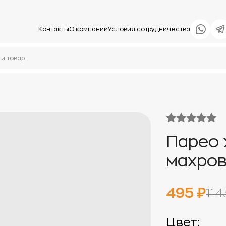
Контакты
О компании
Условия сотрудничества
Парео
махро
495 ₽
114
Цвет: