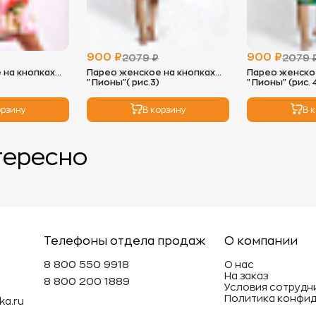
2.
Сушка:
- Избегайт
солнечных 
900 ₽
900 ₽
2079 ₽
2079 
- Идеальны
ах
Парео женское на кнопках
Парео женско
можно исп
"Пионы"( рис.3)
"Пионы" (рис. 
низких обо
мягкость и
орзину
В корзину
В 
3.
Глажка:
- Махровые
тересно
так как во
необходим
глажки с н
4.
Хранение
- Храните 
избежать п
Телефоны отдела продаж
О компании
- Не реком
вещи под т
8 800 550 9918
О нас
На заказ
может деф
8 800 200 1889
Условия сотрудн
Политика конфи
ka.ru
Эти просты