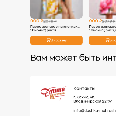
900 ₽
900 ₽
2079 ₽
2079 ₽
Парео женское на кнопках
Парео женское на кнопк
"Пионы"( рис.1)
"Пионы"( рис.2)
В корзину
В к
Вам может быть ин
Контакты
г. Кохма, ул.
Владимирская 22 "А"
info@dushka-mahrush