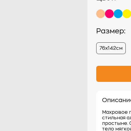
Размер:
76х142см
Описани
Махровое п
стильная а
простыне. 
тело мягко