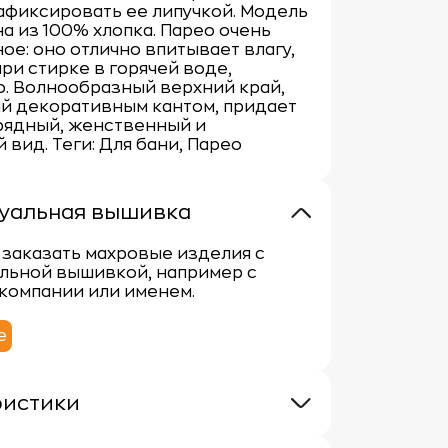
афиксировать ее липучкой. Модель
а из 100% хлопка. Парео очень
ое: оно отлично впитывает влагу,
при стирке в горячей воде,
. Волнообразный верхний край,
й декоративным кантом, придает
рядный, женственный и
 вид. Теги: Для бани, Парео
уальная вышивка
заказать махровые изделия с
льной вышивкой, например с
компании или именем.
е
ристики
 300г/м