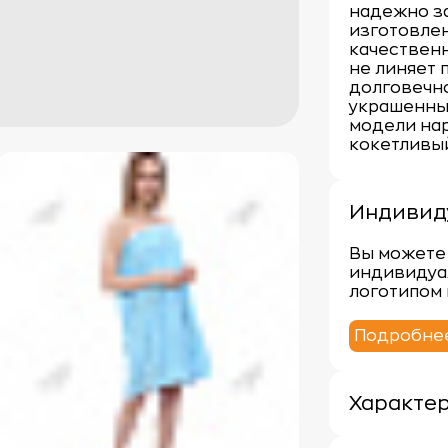
надежно з
изготовлен
качественн
не линяет 
долговечно
украшенны
модели на
кокетливый
Индивид
Вы можете 
индивидуа
логотипом 
Подробне
Характе
Плотность: