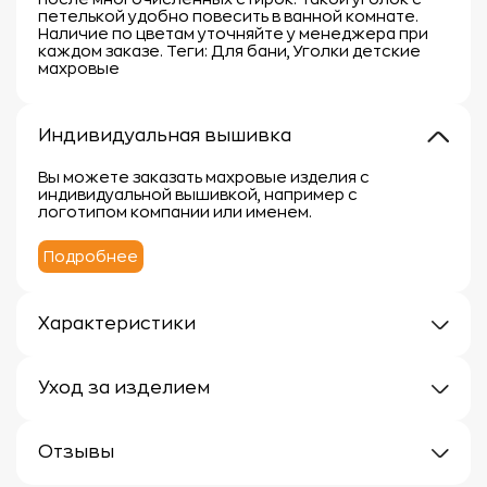
петелькой удобно повесить в ванной комнате.
Наличие по цветам уточняйте у менеджера при
каждом заказе. Теги: Для бани, Уголки детские
махровые
Индивидуальная вышивка
Вы можете заказать махровые изделия с
индивидуальной вышивкой, например с
логотипом компании или именем.
Подробнее
Характеристики
Плотность: 300 г/м
Материал: 100% хлопок
Уход за изделием
Уход за махровыми изделиями требует внимания,
чтобы сохранить их мягкость, впитывающие
Отзывы
свойства и яркость цвета.
Вот несколько рекомендаций: