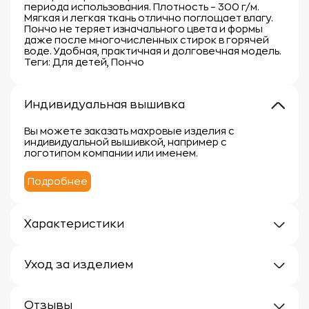
периода использования. Плотность – 300 г/м.
Мягкая и легкая ткань отлично поглощает влагу.
Пончо не теряет изначального цвета и формы
даже после многочисленных стирок в горячей
воде. Удобная, практичная и долговечная модель.
Теги: Для детей, Пончо
Индивидуальная вышивка
Вы можете заказать махровые изделия с
индивидуальной вышивкой, например с
логотипом компании или именем.
Подробнее
Характеристики
Плотность: 300 г/кв.м.
Материал: 100% хлопок
Уход за изделием
Уход за махровыми изделиями требует внимания,
чтобы сохранить их мягкость, впитывающие
Отзывы