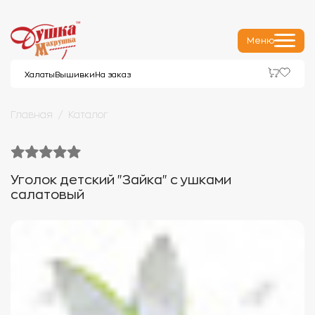
Меню
Халаты
Вышивки
На заказ
Главная
Каталог
Уголок детский "Зайка" с ушками
салатовый