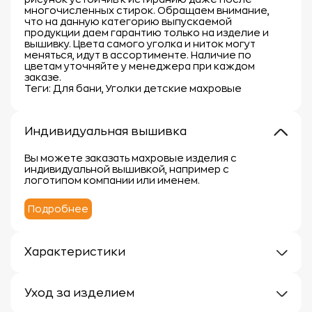
многочисленных стирок. Обращаем внимание,
что на данную категорию выпускаемой
продукции даем гарантию только на изделие и
вышивку. Цвета самого уголка и ниток могут
меняться, идут в ассортименте. Наличие по
цветам уточняйте у менеджера при каждом
заказе.
Теги: Для бани, Уголки детские махровые
Индивидуальная вышивка
Вы можете заказать махровые изделия с
индивидуальной вышивкой, например с
логотипом компании или именем.
Подробнее
Характеристики
Плотность: 300г/м
Материал: 100% хлопок
Уход за изделием