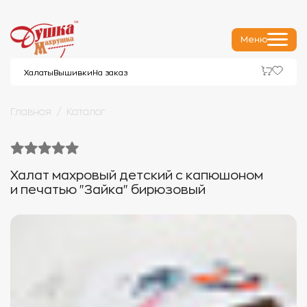
Меню
Халаты
Вышивки
На заказ
Главная
Каталог
Халат махровый детский c капюшоном
и печатью "Зайка" бирюзовый