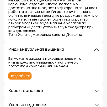
Рукава халата отделаны манжетам в тон
капюшона. Изделие мягкое, легкое, но
достаточно плотное, поэтому хорошо защищает
ребенка от сквозняков. Гигроскопичная ткань
отлично впитывает влагу, не раздражает нежную
кожу и не линяет даже после многократных
стирок в горячей воде. Наличие халатов по
размерам и цветам уточняйте у менеджера при
каждом заказе.
Теги: Халаты, Махровые халаты, Детские
Индивидуальная вышивка
Вы можете заказать махровые изделия с
индивидуальной вышивкой, например с
логотипом компании или именем.
Подробнее
Характеристики
Плотность: 300г/м
Материал: 100% хлопок
Уход за изделием