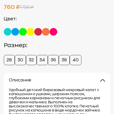
760 ₽
1756 ₽
Цвет:
Размер:
28
30
32
34
36
38
40
Описание
Удобный детский бирюзовый махровый халат с
капюшоном и ушками, широким поясом,
глубокими карманами и печатным рисунком для
девочки и мальчика. Выполнен из
высококачественного 100% хлопка. Печатный
рисунок на капюшоне в виде мордочки зайчика.