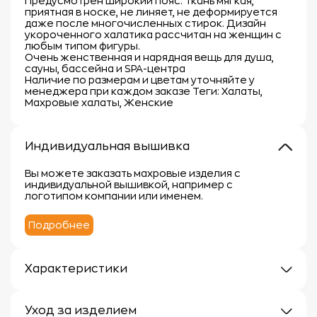
Предусмотрен широкий пояс. Ткань мягкая,
приятная в носке, не линяет, не деформируется
даже после многочисленных стирок. Дизайн
укороченного халатика рассчитан на женщин с
любым типом фигуры.
Очень женственная и нарядная вещь для душа,
сауны, бассейна и SPA-центра
Наличие по размерам и цветам уточняйте у
менеджера при каждом заказе Теги: Халаты,
Махровые халаты, Женские
Индивидуальная вышивка
Вы можете заказать махровые изделия с
индивидуальной вышивкой, например с
логотипом компании или именем.
Подробнее
Характеристики
Плотность: 400г/м
Материал: 100% хлопок
Уход за изделием