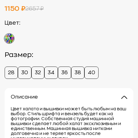
1150 ₽
2657 ₽
Цвет:
Размер:
28
30
32
34
36
38
40
Описание
Цвет халата и вышивки может быть любым на ваш
выбор. Стиль шрифта и вензель будет как на
фотографии. Собственная студия машинной
вышивки сделает любой халат эксклюзивным и
единственным. Машинная вышивка нитками
долговечна и не теряет яркость после