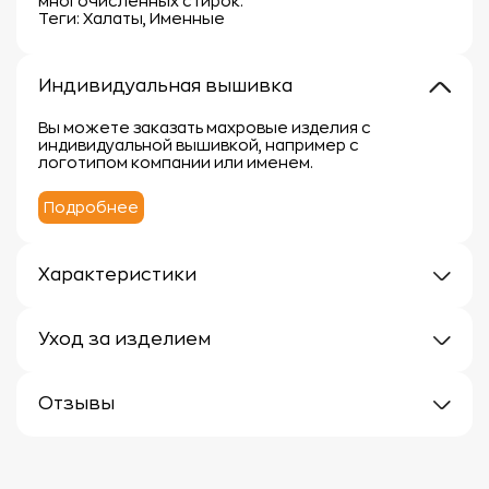
многочисленных стирок.
Теги: Халаты, Именные
Индивидуальная вышивка
Вы можете заказать махровые изделия с
индивидуальной вышивкой, например с
логотипом компании или именем.
Подробнее
Характеристики
Плотность: 300 г/м
Материал: 100% хлопок
Уход за изделием
Уход за махровыми изделиями требует внимания,
чтобы сохранить их мягкость, впитывающие
Отзывы
свойства и яркость цвета.
Вот несколько рекомендаций:
Отзывов еще нет
1.
Стирка:
- Перед первой стиркой рекомендуется