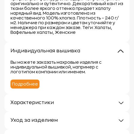
оригинально и аутентично. Декоративный кант из
ткани более яркого оттенка придает халату
нарядный вид. Модель изготовлена из
качественного 100% хлопка. Плотность – 240 г/
м2. Наличие по размерам и цветам уточняйте у
менеджера при каждом заказе. Теги: Халаты,
Вафельные халаты, Женские
Индивидуальная вышивка
Вы можете заказать махровые изделия с
индивидуальной вышивкой, например с
логотипом компании или именем.
Подробнее
Характеристики
Плотность: 240г/м
Материал: 100% хлопок
Уход за изделием
Уход за махровыми изделиями требует внимания,