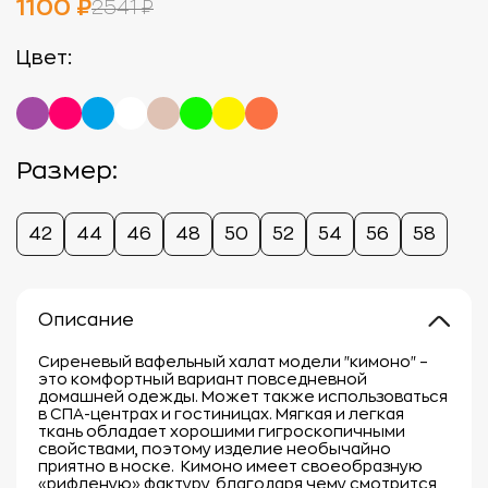
1100 ₽
2541 ₽
Цвет:
Размер:
42
44
46
48
50
52
54
56
58
Описание
Сиреневый вафельный халат модели "кимоно" –
это комфортный вариант повседневной
домашней одежды. Может также использоваться
в СПА-центрах и гостиницах. Мягкая и легкая
ткань обладает хорошими гигроскопичными
свойствами, поэтому изделие необычайно
приятно в носке. Кимоно имеет своеобразную
«рифленую» фактуру, благодаря чему смотрится