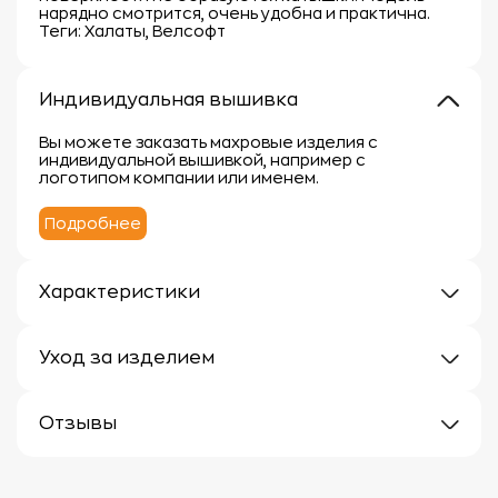
нарядно смотрится, очень удобна и практична.
Теги: Халаты, Велсофт
Индивидуальная вышивка
Вы можете заказать махровые изделия с
индивидуальной вышивкой, например с
логотипом компании или именем.
Подробнее
Характеристики
Плотность: 250 г/м
Материал: 100% полиэстер
Уход за изделием
Уход за махровыми изделиями требует внимания,
чтобы сохранить их мягкость, впитывающие
Отзывы
свойства и яркость цвета.
Вот несколько рекомендаций:
Отзывов еще нет
1.
Стирка: