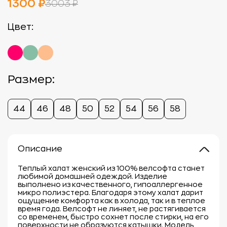
1300 ₽
3003 ₽
Цвет:
Размер:
44
46
48
50
52
54
56
58
Описание
Теплый халат женский из 100% велсофта станет
любимой домашней одеждой. Изделие
выполнено из качественного, гипоаллергенное
микро полиэстера. Благодаря этому халат дарит
ощущение комфорта как в холода, так и в теплое
время года. Велсофт не линяет, не растягивается
со временем, быстро сохнет после стирки, на его
поверхности не образуются катышки. Модель