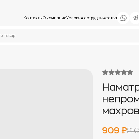
Контакты
О компании
Условия сотрудничества
Намат
непро
махров
909 ₽
210