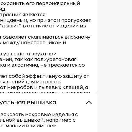
сохранить его первоначальный
ид.
трасник является
ницаемым, но при этом пропускает
. "дышит", в отличие от изделий из
 позволяет скапливаться влажному
у между наматрасником и
 шуршащего звука при
нии, так как полиуретановая
ка и эластична, не трескается со
яет собой эффективную защиту от
грязнений для матрасов.
от микробов и пылевых клещей, а
озникновения неприятных запахов.
осостойкая и выдерживает
уальная вышивка
личество стирок (до 300 циклов).
щает скольжение и сминание
заказать махровые изделия с
.
льной вышивкой, например с
 прохладу летом и тепло зимой.
компании или именем.
трасники