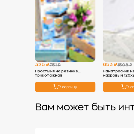
325 ₽
653 ₽
751 ₽
1508 ₽
Простыня на резинке
Наматрасник 
трикотажная
махровый 120х
В корзину
В к
Вам может быть ин