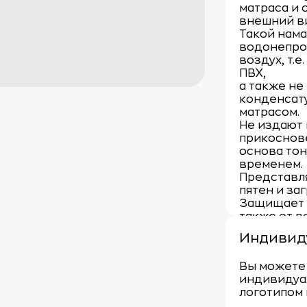
матраса и 
внешний в
Такой нама
водонепро
воздух, т.е
ПВХ,
а также не
конденсат
матрасом.
Не издают
прикоснове
основа тон
временем.
Представл
пятен и за
Защищает 
также от в
Ткань изн
Индивид
большое ко
Предотвра
Вы можете 
простыней
индивидуа
Удерживает
логотипом 
Теги: Нама