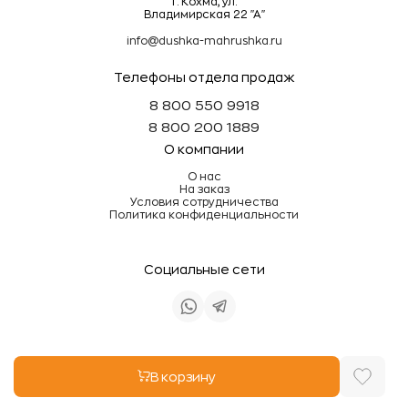
г. Кохма, ул.
Владимирская 22 "А"
info@dushka-mahrushka.ru
Телефоны отдела продаж
8 800 550 9918
8 800 200 1889
О компании
О нас
На заказ
Условия сотрудничества
Политика конфиденциальности
Социальные сети
Информация на сайте не является публичной
В корзину
офертой
Разработка site.zone