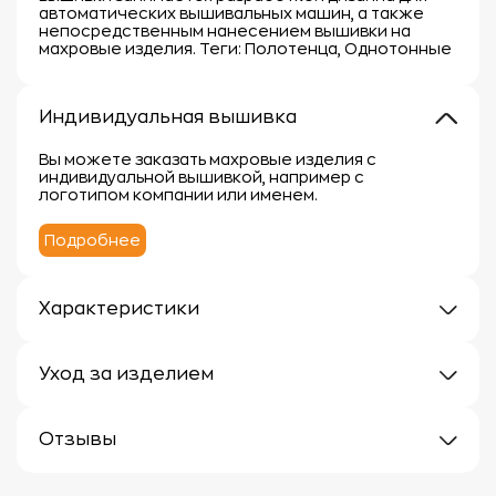
автоматических вышивальных машин, а также
непосредственным нанесением вышивки на
махровые изделия. Теги: Полотенца, Однотонные
Индивидуальная вышивка
Вы можете заказать махровые изделия с
индивидуальной вышивкой, например с
логотипом компании или именем.
Подробнее
Характеристики
Плотность: 400г/м
Материал: 100% хлопок
Уход за изделием
Уход за махровыми изделиями требует внимания,
чтобы сохранить их мягкость, впитывающие
Отзывы
свойства и яркость цвета.
Вот несколько рекомендаций:
Отзывов еще нет