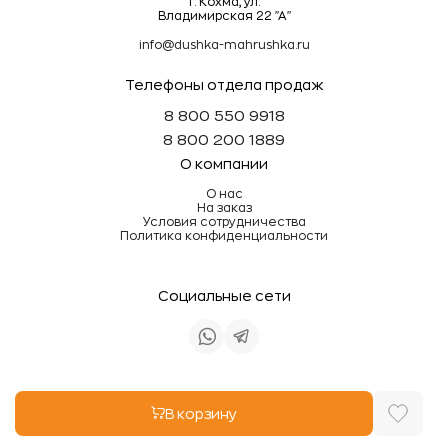
г. Кохма, ул.
Владимирская 22 "А"
info@dushka-mahrushka.ru
Телефоны отдела продаж
8 800 550 9918
8 800 200 1889
О компании
О нас
На заказ
Условия сотрудничества
Политика конфиденциальности
Социальные сети
Информация на сайте не является публичной
В корзину
офертой
Разработка site.zone