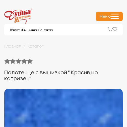
Меню
Халаты
Вышивки
На заказ
Главная
Каталог
Полотенце с вышивкой "Красив,но
капризен"