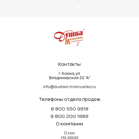
- Не рекомендуется складывать махровые вещи
под тяжелыми предметами, так как это может
деформировать ворс.
Эти простые правила помогут сохранить
махровые изделия мягкими, пушистыми и
долговечными!
Контакты
г. Кохма, ул.
Владимирская 22 "А"
info@dushka-mahrushka.ru
Телефоны отдела продаж
8 800 550 9918
8 800 200 1889
О компании
О нас
На заказ