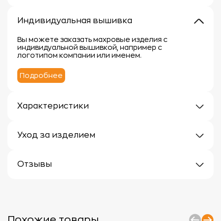
Индивидуальная вышивка
Вы можете заказать махровые изделия с
индивидуальной вышивкой, например с
логотипом компании или именем.
Подробнее
Характеристики
Плотность: 400г/м
Материал: 100% хлопок
Уход за изделием
Уход за махровыми изделиями требует внимания,
чтобы сохранить их мягкость, впитывающие
Отзывы
свойства и яркость цвета.
Вот несколько рекомендаций:
Отзывов еще нет
1.
Стирка:
- Перед первой стиркой рекомендуется
прополоскать махровые изделия в холодной воде
без моющего средства.
Похожие товары