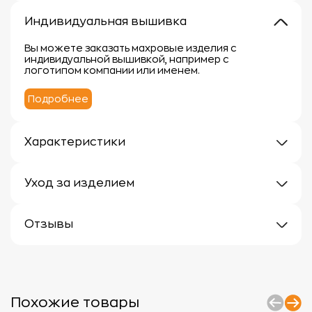
Индивидуальная вышивка
Вы можете заказать махровые изделия с
индивидуальной вышивкой, например с
логотипом компании или именем.
Подробнее
Характеристики
Плотность: 400г/м
Материал: 100% хлопок
Уход за изделием
Уход за махровыми изделиями требует внимания,
чтобы сохранить их мягкость, впитывающие
Отзывы
свойства и яркость цвета.
Вот несколько рекомендаций:
Отзывов еще нет
1.
Стирка:
- Перед первой стиркой рекомендуется
прополоскать махровые изделия в холодной воде
без моющего средства.
Похожие товары
- Стирать изделия отдельно от вещей с