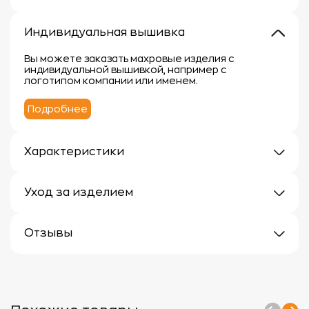
Индивидуальная вышивка
Вы можете заказать махровые изделия с
индивидуальной вышивкой, например с
логотипом компании или именем.
Подробнее
Характеристики
Плотность: 400 г/м
Материал: 100% хлопок
Уход за изделием
Уход за махровыми изделиями требует внимания,
чтобы сохранить их мягкость, впитывающие
Отзывы
свойства и яркость цвета.
Вот несколько рекомендаций:
Отзывов еще нет
1.
Стирка:
- Перед первой стиркой рекомендуется
прополоскать махровые изделия в холодной воде
без моющего средства.