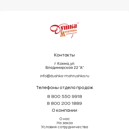
под тяжелыми предметами, так как это может
деформировать ворс.
Эти простые правила помогут сохранить
махровые изделия мягкими, пушистыми и
долговечными!
Контакты
г. Кохма, ул.
Владимирская 22 "А"
info@dushka-mahrushka.ru
Телефоны отдела продаж
8 800 550 9918
8 800 200 1889
О компании
О нас
На заказ
Условия сотрудничества