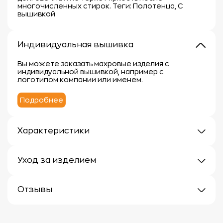
многочисленных стирок. Теги: Полотенца, С
вышивкой
Индивидуальная вышивка
Вы можете заказать махровые изделия с
индивидуальной вышивкой, например с
логотипом компании или именем.
Подробнее
Характеристики
Плотность: 400 г/кв.м.
Материал: 100% хлопок
Уход за изделием
Уход за махровыми изделиями требует внимания,
чтобы сохранить их мягкость, впитывающие
Отзывы
свойства и яркость цвета.
Вот несколько рекомендаций:
Отзывов еще нет
1.
Стирка: