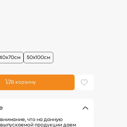
40х70см
50х100см
В корзину
е
внимание, что на данную
 выпускаемой продукции даем