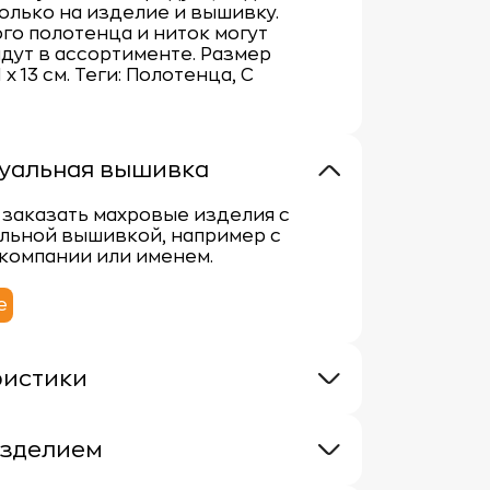
олько на изделие и вышивку.
го полотенца и ниток могут
идут в ассортименте. Размер
х 13 см. Теги: Полотенца, С
уальная вышивка
заказать махровые изделия с
льной вышивкой, например с
компании или именем.
е
ристики
 400 г/м
100% хлопок
изделием