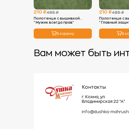
210 ₽
210 ₽
485 ₽
485 ₽
Полотенце с вышивкой
Полотенце с в
"Мужик всегда прав"
"Главный защи
семьи"
В корзину
В к
Вам может быть ин
Контакты
г. Кохма, ул.
Владимирская 22 "А"
info@dushka-mahrush