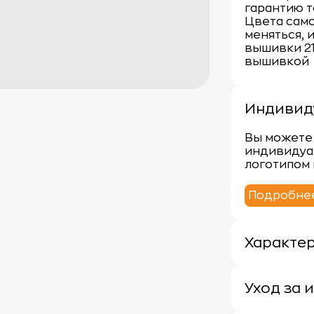
гарантию т
Цвета само
меняться, 
вышивки 21 
вышивкой
Индивид
Вы можете 
индивидуа
логотипом 
Подробне
Характе
Плотность:
Материал: 
Уход за 