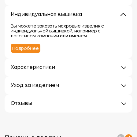
Индивидуальная вышивка
Вы можете заказать махровые изделия с
индивидуальной вышивкой, например с
логотипом компании или именем.
Подробнее
Характеристики
Плотность: 400г/м2
Материал: 100% хлопок
Уход за изделием
Уход за махровыми изделиями требует внимания,
чтобы сохранить их мягкость, впитывающие
Отзывы
свойства и яркость цвета.
Вот несколько рекомендаций:
Отзывов еще нет
1.
Стирка:
- Перед первой стиркой рекомендуется
прополоскать махровые изделия в холодной воде
без моющего средства.