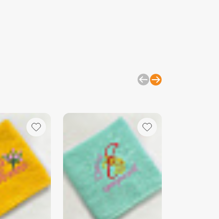
рвой стиркой рекомендуется
ать махровые изделия в холодной
моющего средства.
изделия отдельно от вещей с
, замками и липучками, чтобы
ацепок.
йте мягкие моющие средства,
ельно гели, и минимальное
 кондиционера, так как он
питывающие свойства ткани.
ная температура для стирки —
которых случаях (например, для
) допустимо повышение
ы до 60°C, но регулярно стирать
й температуре не рекомендуется.
е длительного воздействия прямых
лучей, чтобы цвет не выгорал.
й вариант — сушка на воздухе, но
ользовать сушильную машину на
ротах. Это помогает сохранить