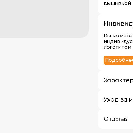
вышивкой
Индивид
Вы можете 
индивидуа
логотипом 
Подробне
Характе
Плотность:
Материал: 
Уход за 
Уход за ма
внимания, 
Отзывы
впитывающи
Вот неско
Отзывов е