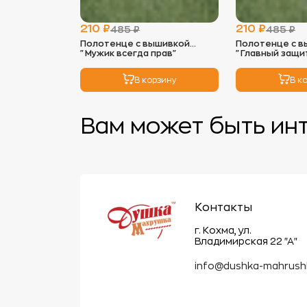
210 ₽
210 ₽
485 ₽
485 ₽
Полотенце с вышивкой
Полотенце с в
"Мужик всегда прав"
"Главный защи
семьи"
В корзину
В к
Вам может быть ин
Контакты
г. Кохма, ул.
Владимирская 22 "А"
info@dushka-mahrush