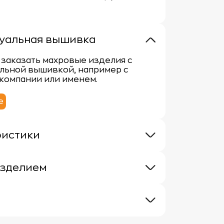
уальная вышивка
заказать махровые изделия с
льной вышивкой, например с
компании или именем.
е
ристики
 400 г/м
100% хлопок
изделием
хровыми изделиями требует
чтобы сохранить их мягкость,
е свойства и яркость цвета.
лько рекомендаций:
ще нет