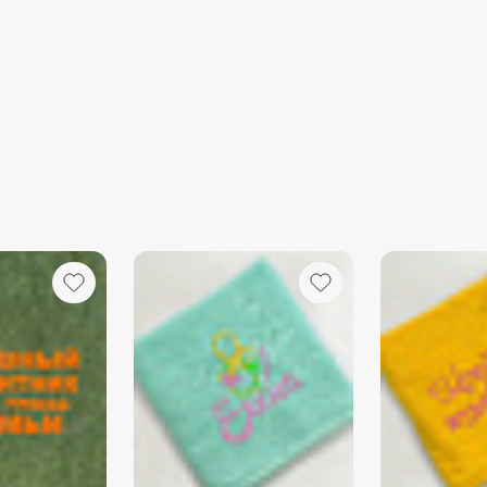
1.
Стирка:
- Перед пе
прополоск
воде без 
- Стирать 
пуговицами
избежать з
- Использу
предпочтит
количество
снижает в
- Оптималь
40°C. В не
полотенец
температур
при высоко
2.
Сушка:
- Избегайт
солнечных 
- Идеальны
можно исп
низких обо