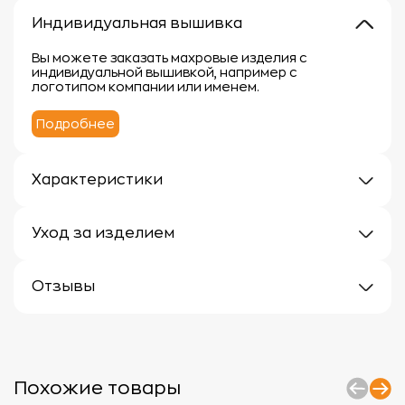
Индивидуальная вышивка
Вы можете заказать махровые изделия с
индивидуальной вышивкой, например с
логотипом компании или именем.
Подробнее
Характеристики
Плотность: 400г/м
Материал: 100% хлопок
Уход за изделием
Уход за махровыми изделиями требует внимания,
чтобы сохранить их мягкость, впитывающие
Отзывы
свойства и яркость цвета.
Вот несколько рекомендаций:
Отзывов еще нет
1.
Стирка:
- Перед первой стиркой рекомендуется
прополоскать махровые изделия в холодной воде
без моющего средства.
Похожие товары
- Стирать изделия отдельно от вещей с