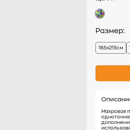
Размер:
185х215см
Описани
Махровая 
однотонная
дополнени
использова