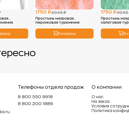
- Идеальны
можно исп
1750 ₽
1750 ₽
₽
4043 ₽
4043
низких обо
овая
Простынь махровая
Простынь мах
мягкость и
кмения
персиковая туркмения
салатовая ту
3.
Глажка:
орзину
В корзину
В 
- Махровые
так как во
необходим
тересно
глажки с н
4.
Хранение
- Храните 
избежать п
- Не реком
вещи под т
Телефоны отдела продаж
О компании
может деф
8 800 550 9918
О нас
На заказ
Эти просты
8 800 200 1889
Условия сотрудн
махровые и
Политика конфи
ka.ru
долговечн