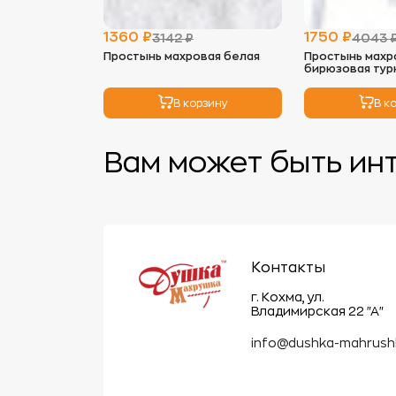
1360 ₽
1750 ₽
3142 ₽
4043 
Простынь махровая белая
Простынь махр
бирюзовая тур
В корзину
В к
Вам может быть ин
Контакты
г. Кохма, ул.
Владимирская 22 "А"
info@dushka-mahrush