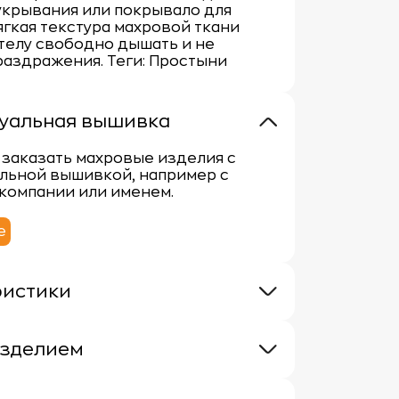
укрывания или покрывало для
ягкая текстура махровой ткани
телу свободно дышать и не
аздражения. Теги: Простыни
уальная вышивка
заказать махровые изделия с
льной вышивкой, например с
компании или именем.
е
ристики
 380 г/м
100% хлопок
изделием
хровыми изделиями требует