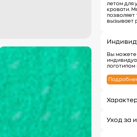
летом для 
кровати. М
позволяет 
вызывает р
Индивид
Вы можете 
индивидуа
логотипом 
Подробне
Характе
Плотность:
Материал: 
Уход за 
Уход за ма