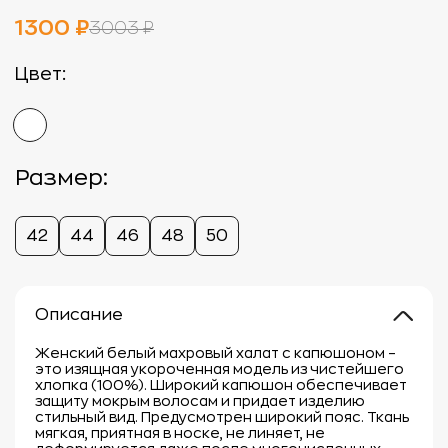
1300 ₽
3003 ₽
Цвет:
Размер:
42
44
46
48
50
Описание
Женский белый махровый халат с капюшоном –
это изящная укороченная модель из чистейшего
хлопка (100%). Широкий капюшон обеспечивает
защиту мокрым волосам и придает изделию
стильный вид. Предусмотрен широкий пояс. Ткань
мягкая, приятная в носке, не линяет, не