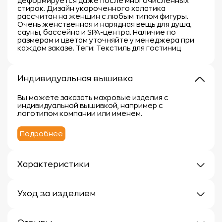
деформируется даже после многочисленных
стирок. Дизайн укороченного халатика
рассчитан на женщин с любым типом фигуры.
Очень женственная и нарядная вещь для душа,
сауны, бассейна и SPA-центра. Наличие по
размерам и цветам уточняйте у менеджера при
каждом заказе. Теги: Текстиль для гостиниц
Индивидуальная вышивка
Вы можете заказать махровые изделия с
индивидуальной вышивкой, например с
логотипом компании или именем.
Подробнее
Характеристики
Плотность: 400 г/м
Материал: 100% хлопок
Уход за изделием
Уход за махровыми изделиями требует внимания,
чтобы сохранить их мягкость, впитывающие