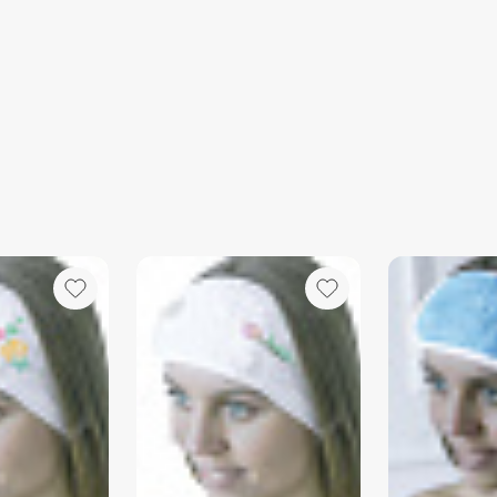
воде без 
- Стирать 
пуговицами
избежать з
- Использу
предпочтит
количество
снижает в
- Оптималь
40°C. В не
полотенец
температур
при высоко
2.
Сушка:
- Избегайт
солнечных 
- Идеальны
можно исп
низких обо
мягкость и
3.
Глажка:
- Махровые