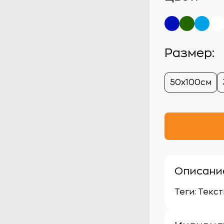
Размер:
50х100см
Описани
Теги: Текс