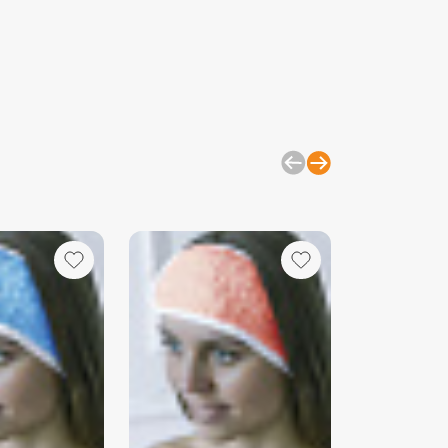
моющего средства.
изделия отдельно от вещей с
, замками и липучками, чтобы
ацепок.
йте мягкие моющие средства,
ельно гели, и минимальное
 кондиционера, так как он
питывающие свойства ткани.
ная температура для стирки —
которых случаях (например, для
) допустимо повышение
ы до 60°C, но регулярно стирать
й температуре не рекомендуется.
е длительного воздействия прямых
лучей, чтобы цвет не выгорал.
й вариант — сушка на воздухе, но
ользовать сушильную машину на
ротах. Это помогает сохранить
зделия.
 изделия не нуждаются в глажке,