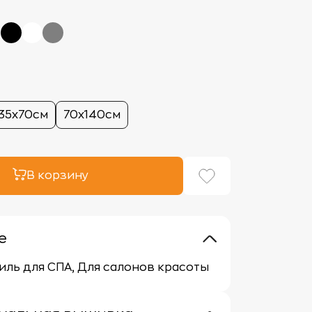
35х70см
70х140см
В корзину
е
тиль для СПА, Для салонов красоты