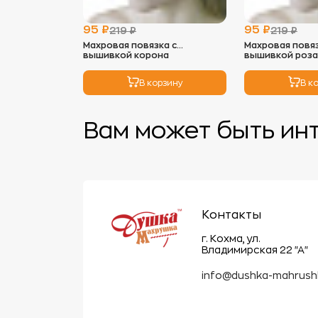
95 ₽
95 ₽
219 ₽
219 ₽
Махровая повязка с
Махровая повяз
вышивкой корона
вышивкой роза
В корзину
В к
Вам может быть ин
Контакты
г. Кохма, ул.
Владимирская 22 "А"
info@dushka-mahrush