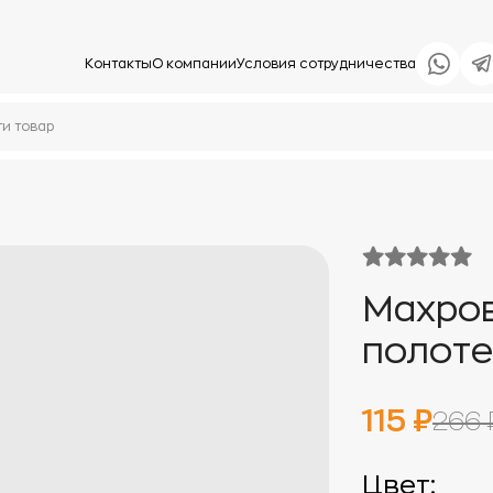
Контакты
О компании
Условия сотрудничества
Махров
полот
115 ₽
266 
Цвет: