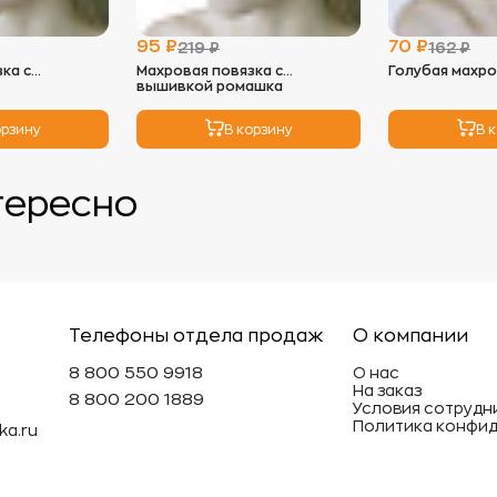
так как во
необходим
95 ₽
70 ₽
219 ₽
162 ₽
глажки с н
ка с
Махровая повязка с
Голубая махро
вышивкой ромашка
4.
Хранение
- Храните 
орзину
В корзину
В 
избежать п
- Не реком
вещи под т
тересно
может деф
Эти просты
махровые и
долговечн
Телефоны отдела продаж
О компании
8 800 550 9918
О нас
На заказ
8 800 200 1889
Условия сотрудн
Политика конфи
ka.ru