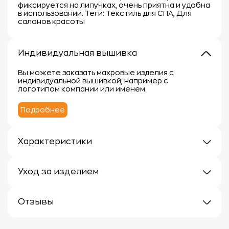
фиксируется на липучках, очень приятна и удобна
в использовании. Теги: Текстиль для СПА, Для
салонов красоты
Индивидуальная вышивка
Вы можете заказать махровые изделия с
индивидуальной вышивкой, например с
логотипом компании или именем.
Подробнее
Характеристики
Плотность: 300г/м
Материал: 100% хлопок
Уход за изделием
Уход за махровыми изделиями требует внимания,
чтобы сохранить их мягкость, впитывающие
Отзывы
свойства и яркость цвета.
Вот несколько рекомендаций:
Отзывов еще нет