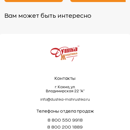
4.
Хранение:
- Храните изделия в сухом месте, чтобы избежать
Вам может быть интересно
появления плесени.
- Не рекомендуется складывать махровые вещи
под тяжелыми предметами, так как это может
деформировать ворс.
Эти простые правила помогут сохранить
махровые изделия мягкими, пушистыми и
долговечными!
Контакты
г. Кохма, ул.
Владимирская 22 "А"
info@dushka-mahrushka.ru
Телефоны отдела продаж
8 800 550 9918
8 800 200 1889