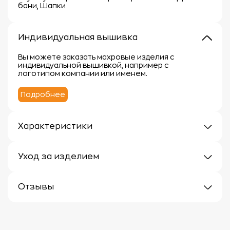
бани, Шапки
Индивидуальная вышивка
Вы можете заказать махровые изделия с
индивидуальной вышивкой, например с
логотипом компании или именем.
Подробнее
Характеристики
Материал: Войлок
Уход за изделием
Уход за махровыми изделиями требует внимания,
чтобы сохранить их мягкость, впитывающие
Отзывы
свойства и яркость цвета.
Вот несколько рекомендаций:
Отзывов еще нет
1.
Стирка:
- Перед первой стиркой рекомендуется