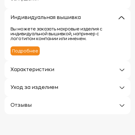
Индивидуальная вышивка
Вы можете заказать махровые изделия с
индивидуальной вышивкой, например с
логотипом компании или именем.
Подробнее
Характеристики
Материал: Войлок
Уход за изделием
Уход за махровыми изделиями требует внимания,
чтобы сохранить их мягкость, впитывающие
Отзывы
свойства и яркость цвета.
Вот несколько рекомендаций:
Отзывов еще нет
1.
Стирка:
- Перед первой стиркой рекомендуется
прополоскать махровые изделия в холодной воде