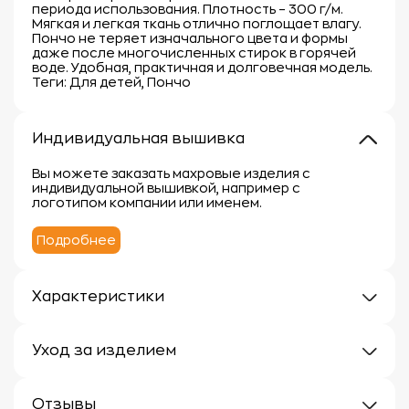
периода использования. Плотность – 300 г/м.
Мягкая и легкая ткань отлично поглощает влагу.
Пончо не теряет изначального цвета и формы
даже после многочисленных стирок в горячей
воде. Удобная, практичная и долговечная модель.
Теги: Для детей, Пончо
Индивидуальная вышивка
Вы можете заказать махровые изделия с
индивидуальной вышивкой, например с
логотипом компании или именем.
Подробнее
Характеристики
Плотность: 300 г/кв.м.
Материал: 100% хлопок
Уход за изделием
Уход за махровыми изделиями требует внимания,
чтобы сохранить их мягкость, впитывающие
Отзывы