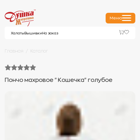
Меню
Халаты
Вышивки
На заказ
Главная
Каталог
Пончо махровое "Кошечка" голубое