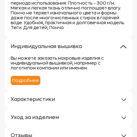
периода использования. Плотность – 300 г/м.
Мягкая и легкая ткань отлично поглощает влагу.
Пончо не теряет изначального цвета и формы
даже после многочисленных стирок в горячей
воде. Удобная, практичная и долговечная модель.
Теги: Для детей, Пончо
Индивидуальная вышивка
Вы можете заказать махровые изделия с
индивидуальной вышивкой, например с
логотипом компании или именем.
Подробнее
Характеристики
Плотность: 300 г/кв.м.
Материал: 100% хлопок
Уход за изделием
Уход за махровыми изделиями требует внимания,
чтобы сохранить их мягкость, впитывающие
Отзывы