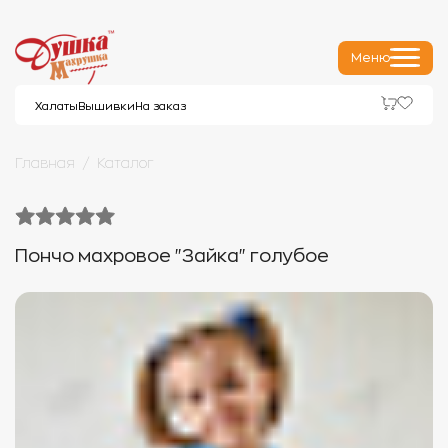
Меню
Халаты
Вышивки
На заказ
Главная
Каталог
Пончо махровое "Зайка" голубое