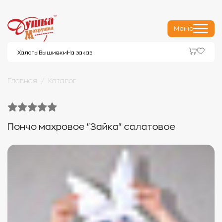
Меню
Халаты
Вышивки
На заказ
Главная
Каталог
Пончо махровое "Зайка" салатовое