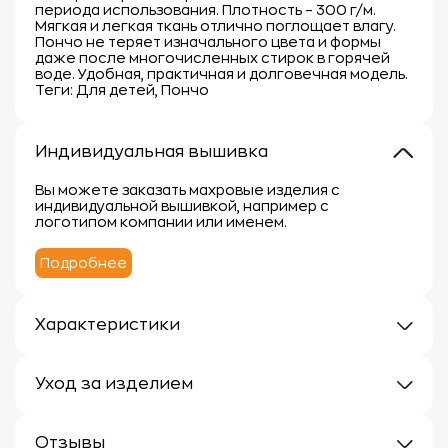
периода использования. Плотность – 300 г/м.
Мягкая и легкая ткань отлично поглощает влагу.
Пончо не теряет изначального цвета и формы
даже после многочисленных стирок в горячей
воде. Удобная, практичная и долговечная модель.
Теги: Для детей, Пончо
Индивидуальная вышивка
Вы можете заказать махровые изделия с
индивидуальной вышивкой, например с
логотипом компании или именем.
Подробнее
Характеристики
Плотность: 300 г/кв.м.
Материал: 100% хлопок
Уход за изделием
Уход за махровыми изделиями требует внимания,
чтобы сохранить их мягкость, впитывающие
Отзывы