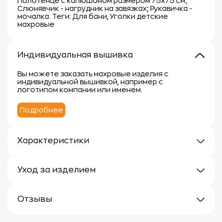
Полотенце с капюшоном размером 75х75 см;
Слюнявчик - нагрудник на завязках; Рукавичка -
мочалка. Теги: Для бани, Уголки детские
махровые
Индивидуальная вышивка
Вы можете заказать махровые изделия с
индивидуальной вышивкой, например с
логотипом компании или именем.
Подробнее
Характеристики
Плотность: 300 г/м
Материал: 100% хлопок
Уход за изделием
Уход за махровыми изделиями требует внимания,
чтобы сохранить их мягкость, впитывающие
Отзывы
свойства и яркость цвета.
Вот несколько рекомендаций:
Отзывов еще нет