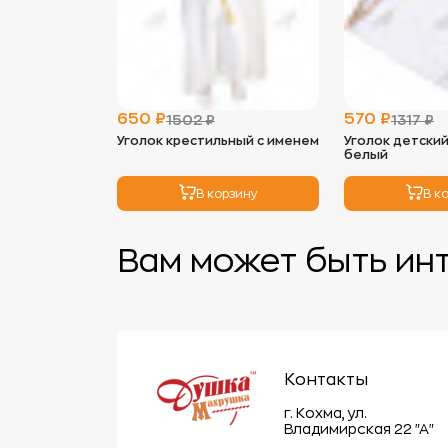
650 ₽
570 ₽
1502 ₽
1317 ₽
Уголок крестильный с именем
Уголок детски
белый
В корзину
В к
Вам может быть ин
Контакты
г. Кохма, ул.
Владимирская 22 "А"