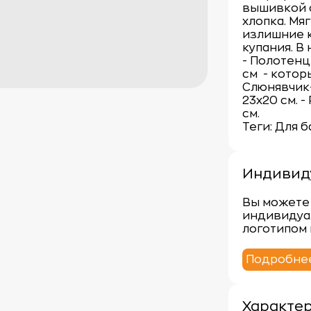
вышивкой 
хлопка. Мя
излишние к
купания. В
- Полотенц
см - котор
Слюнявчик
23х20 см. 
см.
Теги: Для 
Индивид
Вы можете 
индивидуа
логотипом 
Подробне
Характе