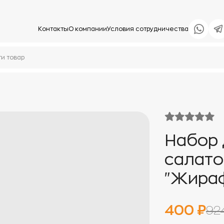
Контакты
О компании
Условия сотрудничества
Набор 
салато
"Жира
400 ₽
92