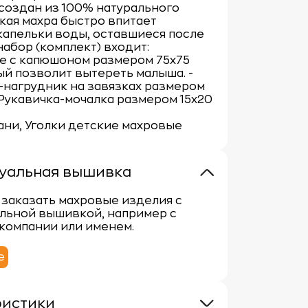
создан из 100% натурального
гкая махра быстро впитает
апельки воды, оставшиеся после
 набор (комплект) входит:
е с капюшоном размером 75х75
ый позволит вытереть малыша. -
-нагрудник на завязках размером
- Рукавичка-мочалка размером 15x20
бани, Уголки детские махровые
уальная вышивка
заказать махровые изделия с
льной вышивкой, например с
компании или именем.
е
ристики