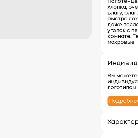
Полотенце
хлопка, оч
влагу, бла
быстро сох
даже после
уголок с п
комнате. Т
махровые
Индивид
Вы можете 
индивидуа
логотипом 
Подробне
Характе
Плотность: