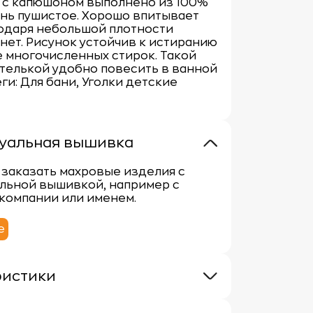
 с капюшоном выполнено из 100%
ень пушистое. Хорошо впитывает
годаря небольшой плотности
нет. Рисунок устойчив к истиранию
 многочисленных стирок. Такой
етелькой удобно повесить в ванной
еги: Для бани, Уголки детские
уальная вышивка
заказать махровые изделия с
льной вышивкой, например с
компании или именем.
е
ристики
 300 г/м