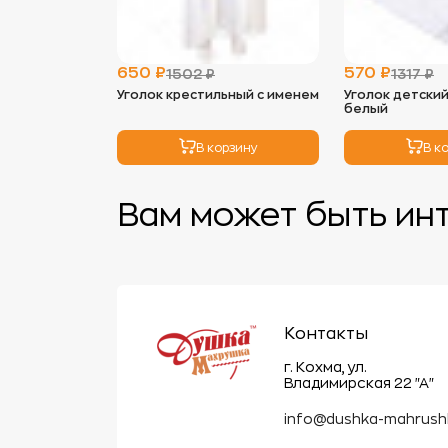
650 ₽
570 ₽
1502 ₽
1317 ₽
Уголок крестильный с именем
Уголок детски
белый
В корзину
В к
Вам может быть ин
Контакты
г. Кохма, ул.
Владимирская 22 "А"
info@dushka-mahrush