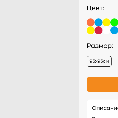
Цвет:
Размер:
95х95см
Описани