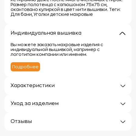
Размер полотенца с капюшоном 75х75 см,
окантовано кулиркой в цвет нити вышивки. Теги:
Для бани, Уголки детские махровые
Индивидуальная вышивка
Вы можете заказать махровые изделия с
индивидуальной вышивкой, например с
логотипом компании или именем.
Подробнее
Характеристики
Плотность: 300 г/м
Материал: 100% хлопок
Уход за изделием
Уход за махровыми изделиями требует внимания,
чтобы сохранить их мягкость, впитывающие
Отзывы
свойства и яркость цвета.
Вот несколько рекомендаций:
Отзывов еще нет