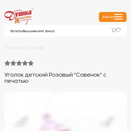
Меню
Халаты
Вышивки
На заказ
Главная
Каталог
Уголок детский Розовый "Совенок" с
печатью