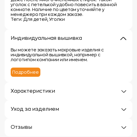
уголок с петелькой удобно повесить в ванной
комнате. Наличие по цветам уточняйте у
менеджера при каждом заказе.
Теги: Для детей, Уголки
Индивидуальная вышивка
Вы можете заказать махровые изделия с
индивидуальной вышивкой, например с
логотипом компании или именем.
Подробнее
Характеристики
Плотность: 300г/м
Материал: 100% хлопок
Уход за изделием
Уход за махровыми изделиями требует внимания,
чтобы сохранить их мягкость, впитывающие
Отзывы
свойства и яркость цвета.
Вот несколько рекомендаций: