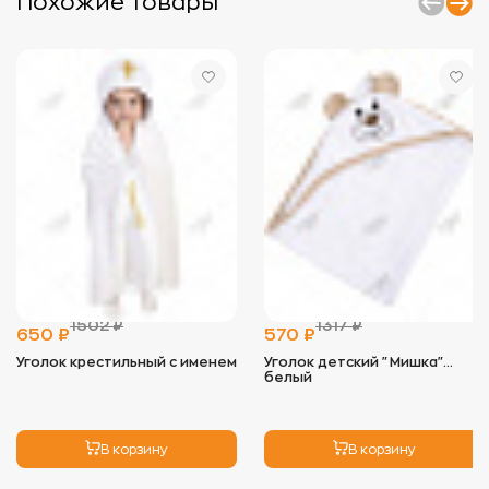
Похожие товары
- Стирать изделия отдельно от вещей с
пуговицами, замками и липучками, чтобы
избежать зацепок.
- Используйте мягкие моющие средства,
предпочтительно гели, и минимальное
количество кондиционера, так как он снижает
впитывающие свойства ткани.
- Оптимальная температура для стирки — 40°C. В
некоторых случаях (например, для полотенец)
допустимо повышение температуры до 60°C, но
регулярно стирать при высокой температуре не
рекомендуется.
2.
Сушка:
- Избегайте длительного воздействия прямых
солнечных лучей, чтобы цвет не выгорал.
- Идеальный вариант — сушка на воздухе, но
можно использовать сушильную машину на
1502 ₽
1317 ₽
низких оборотах. Это помогает сохранить
650 ₽
570 ₽
мягкость изделия.
Уголок крестильный с именем
Уголок детский "Мишка"
белый
3.
Глажка:
- Махровые изделия не нуждаются в глажке, так
как ворс может примяться. Если необходимо,
используйте режим деликатной глажки с низкой
В корзину
В корзину
температурой.
4.
Хранение: