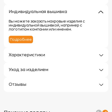
Индивидуальная вышивка
Вы можете заказать махровые изделия с
индивидуальной вышивкой, например с
логотипом компании или именем.
Подробнее
Характеристики
Плотность: 300г/м
Материал: 100% хлопок
Уход за изделием
Уход за махровыми изделиями требует внимания,
чтобы сохранить их мягкость, впитывающие
Отзывы
свойства и яркость цвета.
Вот несколько рекомендаций:
Отзывов еще нет
1.
Стирка:
- Перед первой стиркой рекомендуется
прополоскать махровые изделия в холодной воде
без моющего средства.