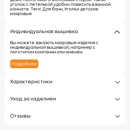
уголок с петелькой удобно повесить в ванной
комнате. Теги: Для бани, Уголки детские
махровые
Индивидуальная вышивка
Вы можете заказать махровые изделия с
индивидуальной вышивкой, например с
логотипом компании или именем.
Подробнее
Характеристики
Плотность: 300 г/м
Материал: 100% хлопок
Уход за изделием
Уход за махровыми изделиями требует внимания,
чтобы сохранить их мягкость, впитывающие
Отзывы
свойства и яркость цвета.
Вот несколько рекомендаций:
Отзывов еще нет