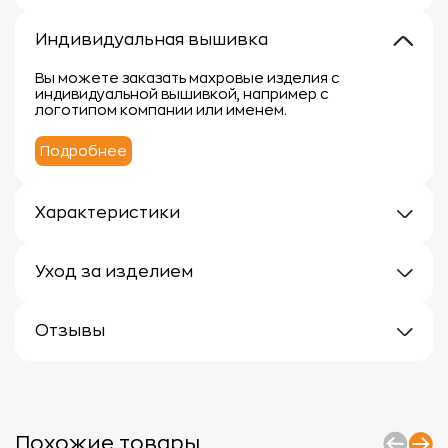
Индивидуальная вышивка
Вы можете заказать махровые изделия с
индивидуальной вышивкой, например с
логотипом компании или именем.
Подробнее
Характеристики
Плотность: 300г/м
Материал: 100% хлопок
Уход за изделием
Уход за махровыми изделиями требует внимания,
чтобы сохранить их мягкость, впитывающие
Отзывы
свойства и яркость цвета.
Вот несколько рекомендаций:
Отзывов еще нет
1.
Стирка:
- Перед первой стиркой рекомендуется
прополоскать махровые изделия в холодной воде
без моющего средства.
Похожие товары