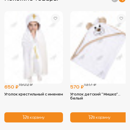
- Стирать изделия отдельно от вещей с
пуговицами, замками и липучками, чтобы
избежать зацепок.
- Используйте мягкие моющие средства,
предпочтительно гели, и минимальное
количество кондиционера, так как он снижает
впитывающие свойства ткани.
- Оптимальная температура для стирки — 40°C. В
некоторых случаях (например, для полотенец)
допустимо повышение температуры до 60°C, но
регулярно стирать при высокой температуре не
рекомендуется.
2.
Сушка:
- Избегайте длительного воздействия прямых
солнечных лучей, чтобы цвет не выгорал.
- Идеальный вариант — сушка на воздухе, но
можно использовать сушильную машину на
1502 ₽
1317 ₽
низких оборотах. Это помогает сохранить
650 ₽
570 ₽
мягкость изделия.
Уголок крестильный с именем
Уголок детский "Мишка"
белый
3.
Глажка:
- Махровые изделия не нуждаются в глажке, так
как ворс может примяться. Если необходимо,
используйте режим деликатной глажки с низкой
В корзину
В корзину
температурой.
4.
Хранение: