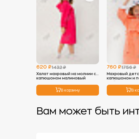
620 ₽
760 ₽
1432 ₽
1756 ₽
Халат махровый на молнии с
Махровый детс
капюшоном малиновый
капюшоном и 
"Зайка" корал
В корзину
В к
Вам может быть ин