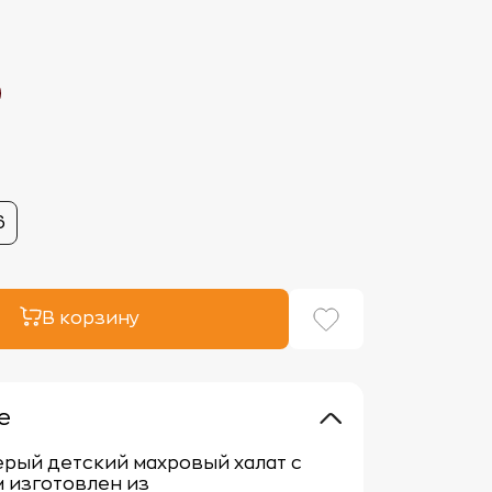
6
В корзину
е
рый детский махровый халат с
 изготовлен из