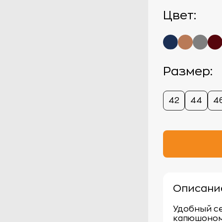
Цвет:
Размер:
42
44
4
Описани
Удобный се
капюшоном