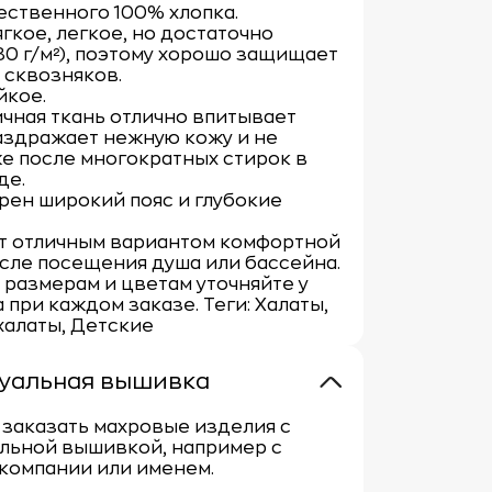
ственного 100% хлопка.
гкое, легкое, но достаточно
80 г/м²), поэтому хорошо защищает
 сквозняков.
йкое.
чная ткань отлично впитывает
раздражает нежную кожу и не
е после многократных стирок в
де.
ен широкий пояс и глубокие
ет отличным вариантом комфортной
сле посещения душа или бассейна.
 размерам и цветам уточняйте у
при каждом заказе. Теги: Халаты,
халаты, Детские
уальная вышивка
заказать махровые изделия с
льной вышивкой, например с
компании или именем.