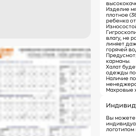
высококаче
Изделие мя
плотное (3
ребенка от
Износосто
Гигроскопи
влагу, не 
линяет даж
горячей во
Предусмотр
карманы.
Халат буд
одежды по
Наличие по
менеджера 
Махровые 
Индивид
Вы можете 
индивидуа
логотипом 