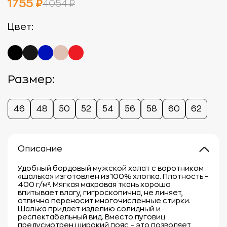
1755 ₽
4054 ₽
Цвет:
Размер:
46
48
50
52
54
56
58
60
62
Описание
Удобный бордовый мужской халат с воротником
«шалька» изготовлен из 100% хлопка. Плотность –
400 г/м². Мягкая махровая ткань хорошо
впитывает влагу, гигроскопична, не линяет,
отлично переносит многочисленные стирки.
Шалька придает изделию солидный и
респектабельный вид. Вместо пуговиц
предусмотрен широкий пояс – это позволяет