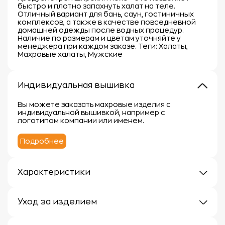
быстро и плотно запахнуть халат на теле.
Отличный вариант для бань, саун, гостиничных
комплексов, а также в качестве повседневной
домашней одежды после водных процедур.
Наличие по размерам и цветам уточняйте у
менеджера при каждом заказе. Теги: Халаты,
Махровые халаты, Мужские
Индивидуальная вышивка
Вы можете заказать махровые изделия с
индивидуальной вышивкой, например с
логотипом компании или именем.
Подробнее
Характеристики
Плотность: 400г/м
Материал: 100% хлопок
Уход за изделием
Уход за махровыми изделиями требует внимания,