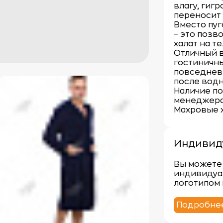
влагу, гигр
переносит
Вместо пу
– это позв
халат на те
Отличный в
гостиничны
повседнев
после водн
Наличие по
менеджера 
Махровые 
Индивид
Вы можете 
индивидуа
логотипом 
Подробне