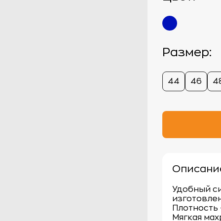
Размер:
44
46
4
Описани
Удобный с
изготовлен
Плотность –
Мягкая мах