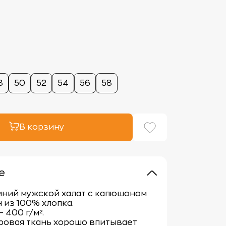
8
50
52
54
56
58
В корзину
е
иний мужской халат с капюшоном
 из 100% хлопка.
 400 г/м².
ровая ткань хорошо впитывает