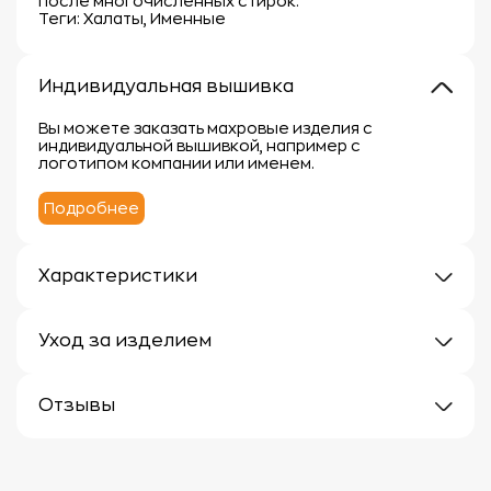
после многочисленных стирок.
Теги: Халаты, Именные
Индивидуальная вышивка
Вы можете заказать махровые изделия с
индивидуальной вышивкой, например с
логотипом компании или именем.
Подробнее
Характеристики
Плотность: 400 г/м
Материал: 100% хлопок
Уход за изделием
Уход за махровыми изделиями требует внимания,
чтобы сохранить их мягкость, впитывающие
Отзывы
свойства и яркость цвета.
Вот несколько рекомендаций:
Отзывов еще нет
1.
Стирка:
- Перед первой стиркой рекомендуется