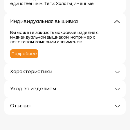
единственным. Теги: Халаты, Именные
Индивидуальная вышивка
Вы можете заказать махровые изделия с
индивидуальной вышивкой, например с
логотипом компании или именем.
Подробнее
Характеристики
Плотность: 400 г/м
Материал: 100% хлопок
Уход за изделием
Уход за махровыми изделиями требует внимания,
чтобы сохранить их мягкость, впитывающие
Отзывы
свойства и яркость цвета.
Вот несколько рекомендаций:
Отзывов еще нет
1.
Стирка:
- Перед первой стиркой рекомендуется