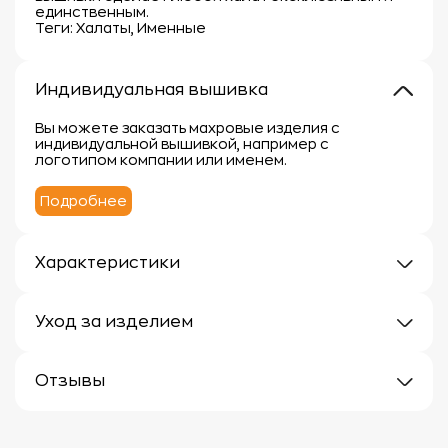
единственным.
Теги: Халаты, Именные
Индивидуальная вышивка
Вы можете заказать махровые изделия с
индивидуальной вышивкой, например с
логотипом компании или именем.
Подробнее
Характеристики
Плотность: 400 г/м
Материал: 100% хлопок
Уход за изделием
Уход за махровыми изделиями требует внимания,
чтобы сохранить их мягкость, впитывающие
Отзывы
свойства и яркость цвета.
Вот несколько рекомендаций:
Отзывов еще нет
1.
Стирка: