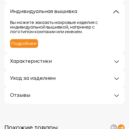
Индивидуальная вышивка
Вы можете заказать махровые изделия с
индивидуальной вышивкой, например с
логотипом компании или именем.
Подробнее
Характеристики
Плотность: 400г/м2
Материал: 100% хлопок
Уход за изделием
Уход за махровыми изделиями требует внимания,
чтобы сохранить их мягкость, впитывающие
Отзывы
свойства и яркость цвета.
Вот несколько рекомендаций:
Отзывов еще нет
1.
Стирка:
- Перед первой стиркой рекомендуется
прополоскать махровые изделия в холодной воде
без моющего средства.
Похожие товары