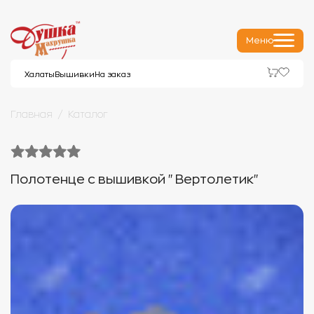
Меню
Халаты
Вышивки
На заказ
Главная
Каталог
Полотенце с вышивкой "Вертолетик"