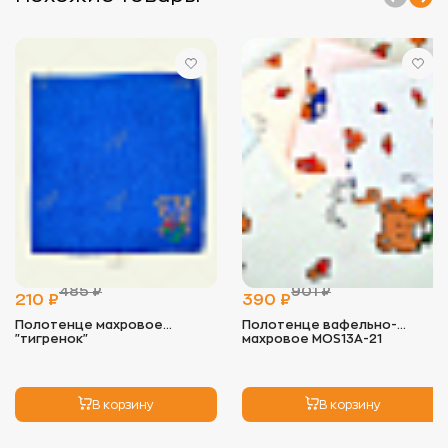
- Стирать изделия отдельно от вещей с
пуговицами, замками и липучками, чтобы
избежать зацепок.
- Используйте мягкие моющие средства,
предпочтительно гели, и минимальное
количество кондиционера, так как он снижает
впитывающие свойства ткани.
- Оптимальная температура для стирки — 40°C. В
некоторых случаях (например, для полотенец)
допустимо повышение температуры до 60°C, но
регулярно стирать при высокой температуре не
рекомендуется.
2.
Сушка:
- Избегайте длительного воздействия прямых
солнечных лучей, чтобы цвет не выгорал.
- Идеальный вариант — сушка на воздухе, но
можно использовать сушильную машину на
485 ₽
901 ₽
низких оборотах. Это помогает сохранить
210 ₽
390 ₽
мягкость изделия.
Полотенце махровое
Полотенце вафельно-
"тигренок"
махровое MOS13A-21
3.
Глажка:
- Махровые изделия не нуждаются в глажке, так
как ворс может примяться. Если необходимо,
используйте режим деликатной глажки с низкой
В корзину
В корзину
температурой.
4.
Хранение: